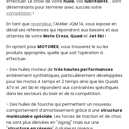
effectuer. Le choix de votre
huile
, vos
lubrifiants
... sont
déterminants pour terminer avec succès votre
compétition
!
En tant que
revendeur
, l'Atelier JQM 14, vous expose en
détail ses références qui répondront aux besoins et aux
attentes de votre
Moto Cross
,
Quad
et
Jet Ski
!
En optant pour
MOTOREX
, vous trouverez le ou les
produits appropriés, quelle que soit l’opération à
effectuer :
- Des huiles moteur de
très hautes performances
entièrement synthétiques, particulièrement développées
pour les motos 4 temps et 2 temps ainsi que les Quads
ATV et Jet Ski et répondent aux contraintes spécifiques
dans les secteurs du loisir et de la compétition.
- Des huiles de fourche qui permettent un nouveau
comportement d'amortissement grâce à une
structure
moléculaire spéciale
. Les forces de traction et de choc
ne sont plus dérivées en "zigzag" mais sur une
"
structure en réseau
" à plusieurs niveaux.