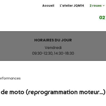
Accueil
L'atelier JQM14
2 roues
02
HORAIRES DU JOUR
Vendredi
09:30-12:30,
14:30-18:30
performances
 de moto (reprogrammation moteur...)