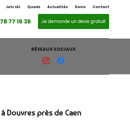
Jets ski
Quads
Actualités
Devis
Contact
 78 77 16 36
Je demande un devis gratuit
RÉSEAUX SOCIAUX
 à Douvres près de Caen