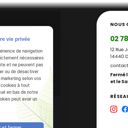
NOUS 
02 78
re vie privée
12 Rue 
périence de navigation
.
Autoriser
14440 
trictement nécessaires
ite et ne peuvent pas
contac
ver ou de désactiver
Fermé l
 marketing selon vos
et le S
 cookies à tout
itué en bas de notre
RÉSEAU
ookies peut avoir un
 et fermer