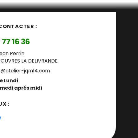
CONTACTER :
 77 16 36
Jean Perrin
DOUVRES LA DELIVRANDE
t@atelier-jqm14.com
e Lundi
amedi aprés midi
X :