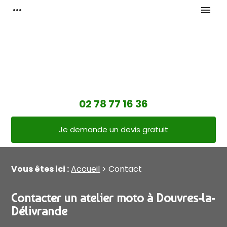
Panneau de gestion des cookies
more_horiz
menu
02 78 77 16 36
Je demande un devis gratuit
Vous êtes ici :
Accueil
> Contact
Contacter un atelier moto à Douvres-la-
Délivrande