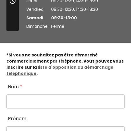
access_time
Jeudi
09:30-12:30,
14:30-18:30
Vendredi
09:30-12:30,
14:30-18:30
Samedi
09:30-13:00
Dimanche
Fermé
*Si vous ne souhaitez pas être démarché
commercialement par téléphone, vous pouvez vous
inscrire sur la
liste d'opposition au démarchage
téléphonique
.
Nom
*
Prénom