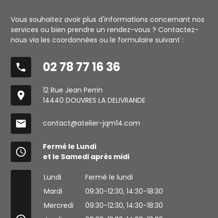
Vous souhaitez avoir plus d'informations concernant nos
services ou bien prendre un rendez-vous ? Contactez-
nous via les coordonnées ou le formulaire suivant :
02 78 77 16 36
phone
12 Rue Jean Perrin
place
14440 DOUVRES LA DELIVRANDE
mail
contact@atelier-jqm14.com
Fermé le Lundi
access_time
et le Samedi aprés midi
Lundi
Fermé le lundi
Mardi
09:30-12:30,
14:30-18:30
Mercredi
09:30-12:30,
14:30-18:30